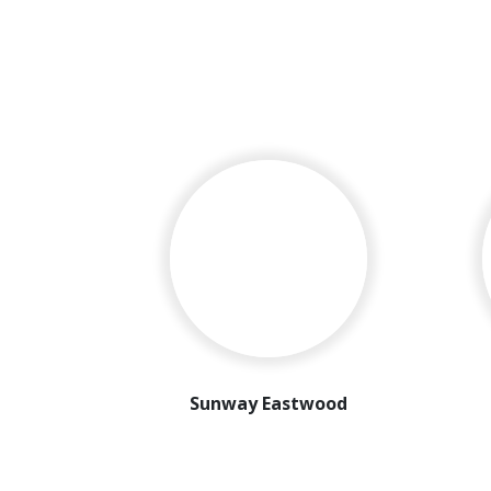
Sunway Eastwood
首页
GDV = Rm 380 mil
主要生意
258 半独立式，别墅
管理层