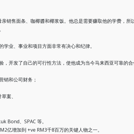
星期六 - 星期日
位于雪兰莪州的 Melawati。
位于吉隆坡市中心。
20 分钟到吉隆坡市中心。
联络我们
母亲销售面条、咖椰醬和椰浆饭。他总是需要赚取他的学费，所
390m 到敦拉萨交易所。
+6019-242 03
。
+603-7727 59
的学业、事业和项目方面非常有决心和纪律。
验，开发了自己的可行性方法，使他成为当今马来西亚可靠的合
语言
EN
中文
营销和公司财务；
计草案、
k Bond、SPAC 等。
 RM2亿增加到 +ve RM3千8百万的关键人物之一。