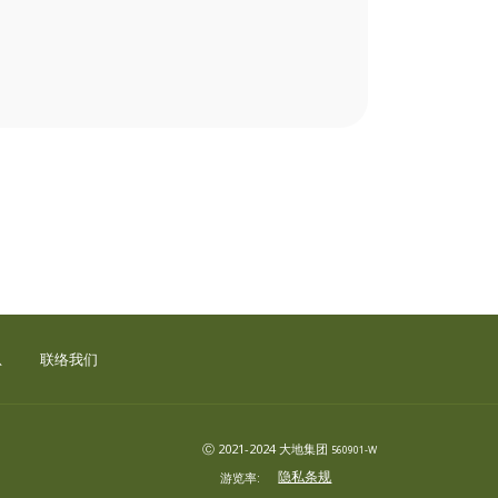
息
联络我们
Ⓒ 2021-2024 大地集团
560901-W
隐私条规
游览率: