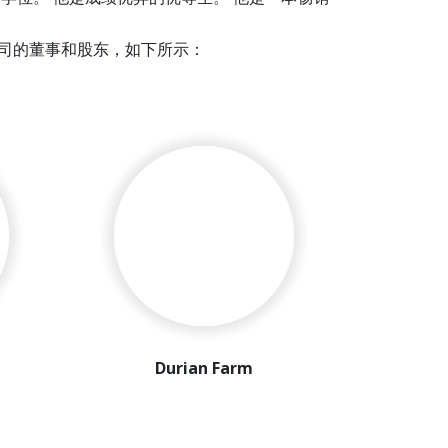
和公司的董事和股东，如下所示：
dn Bhd
Damansara, Jalan PJU 8/1, Damansara
 Petaling Jaya, Selangor, Malaysia.
Durian Farm
1000+ ac 榴莲地。
:
9:15 AM - 6:00 PM
位于Loging Height.