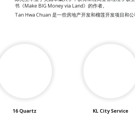
书《Make BIG Money via Land》的作者。
Tan Hwa Chuan 是一些房地产开发和榴莲开发项目
B.I.G. Plots S
E-3A-01, Neo 
Perdana, 47820
16 Quartz
KL City Service
Apartment
GDV = Rm 220 mil
营业时间
100 平房，别墅 &公寓。
GDV = Rm 420 mil
星期一 - 星期五
510 公寓