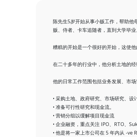
位于雪兰莪州Equine Park
书店
20 分钟到吉隆坡市中心。
就业机会
陈先生5岁开始从事小贩工作，帮助他
相册
贩、侍者、卡车追随者，直到大学毕业
视频
最新消息
糟糕的开始是一个很好的开始，这使他
联络我们
在二十多年的行业中，他分析土地的经
他的日常工作范围包括业务发展、市场
• 采购土地、政府研究、市场研究、设
• 准备可行性研究和现金流。
• 营销分组以缓解项目现金流
• 企业融资，重点关注 IPO、RTO、Suku
• 他是将一家上市公司在 5 年内从 -ve