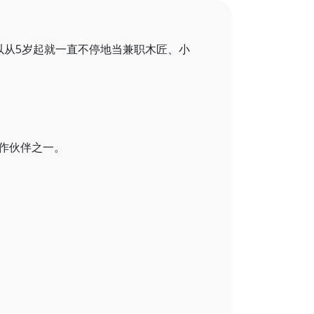
:
休息
25 分钟到金马伦高原。
以从5岁起就一直不停地当兼职木匠、小
28
33
作伙伴之一。